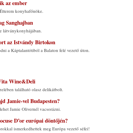
zik az ember
Étterem konyhafőnöke.
lag Sanghajban
ve látványkonyhájában.
ort az Istvándy Birtokon
dni a Káptalantótiból a Balaton felé vezető úton.
 Vita Wine&Deli
elében található olasz delikátbolt.
ajd Jamie-vel Budapesten?
lehet Jamie Olivernél vacsorázni.
Bocuse D’or európai döntőjén?
rokkal ismerkedhettek meg Európa vezető séfei!