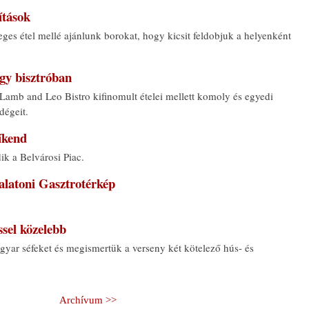
ítások
es étel mellé ajánlunk borokat, hogy kicsit feldobjuk a helyenként
egy bisztróban
Lamb and Leo Bistro kifinomult ételei mellett komoly és egyedi
dégeit.
íkend
dik a Belvárosi Piac.
alatoni Gasztrotérkép
ssel közelebb
gyar séfeket és megismertük a verseny két kötelező hús- és
Archívum >>