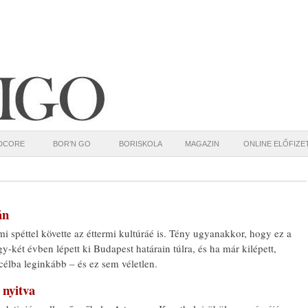
DCORE
BOR’N GO
BORISKOLA
MAGAZIN
ONLINE ELŐFIZE
án
i spéttel követte az éttermi kultúráé is. Tény ugyanakkor, hogy ez a
y-két évben lépett ki Budapest határain túlra, és ha már kilépett,
célba leginkább – és ez sem véletlen.
 nyitva