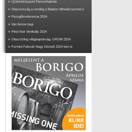
››
Új birtokközpont Pannonhalmán
››
Olaszország a vendég a Balaton Wine&Gourmet-n
››
Pezsgőkonferencia 2024
››
Van benne bugi
››
Pinot Noir Vertikális 2024
››
Olaszrizling világbajnokság: GROW 2024
››
Furmint Február Nagy Kóstoló 2024-ben is