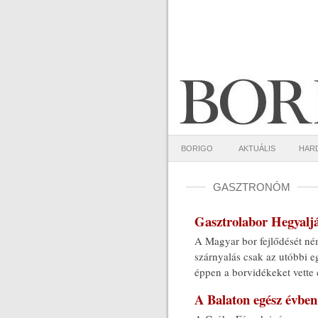
BORIGO
AKTUÁLIS
HAR
GASZTRONÓM
Gasztrolabor Hegyalj
A Magyar bor fejlődését ném
szárnyalás csak az utóbbi eg
éppen a borvidékeket vette 
A Balaton egész évben