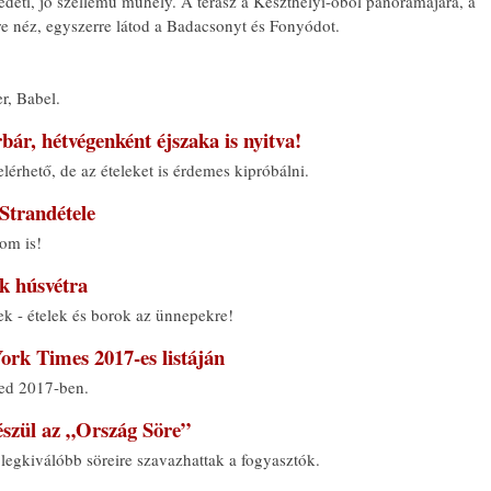
deti, jó szellemű műhely. A terasz a Keszthelyi-öböl panorámájára, a
e néz, egyszerre látod a Badacsonyt és Fonyódot.
r, Babel.
bár, hétvégenként éjszaka is nyitva!
elérhető, de az ételeket is érdemes kipróbálni.
Strandétele
om is!
ek húsvétra
zek - ételek és borok az ünnepekre!
rk Times 2017-es listáján
ned 2017-ben.
szül az „Ország Söre”
legkiválóbb söreire szavazhattak a fogyasztók.