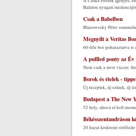
A Csóka Fészek igényes, ere
Balaton nyugati medencéjér
Csak a Babelben
Blazsovszky Péter sommelie
Megnyílt a Veritas Bor
60-féle bor poharaztatva is 
A pullled ponty az Év 
Nem csak a neve vicces: fin
Borok és ételek - tipp
Új receptek, új színek, új í
Budapest a The New Yo
52 hely, ahová el kell men
Békésszentandráson ké
20 hazai kisüzemi sörfőzde 