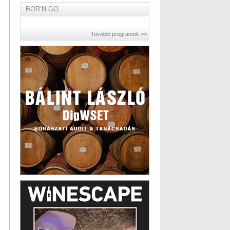
BOR’N GO
További programok >>