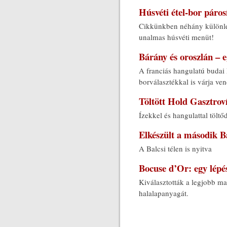
Húsvéti étel-bor páros
Cikkünkben néhány különleg
unalmas húsvéti menüt!
Bárány és oroszlán – 
A franciás hangulatú budai 
borválasztékkal is várja ven
Töltött Hold Gasztrov
Ízekkel és hangulattal töltő
Elkészült a második B
A Balcsi télen is nyitva
Bocuse d’Or: egy lépé
Kiválasztották a legjobb ma
halalapanyagát.