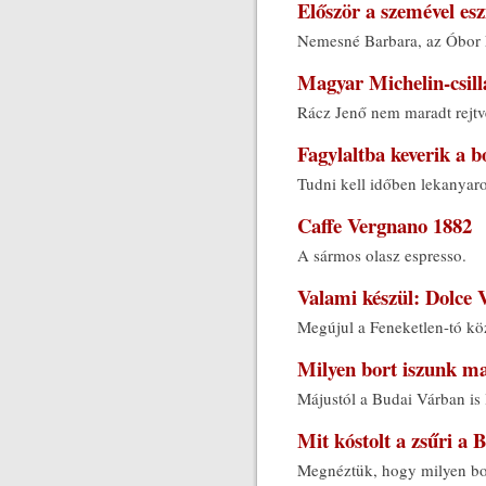
Először a szemével es
Nemesné Barbara, az Óbor 
Magyar Michelin-csil
Rácz Jenő nem maradt rejt
Fagylaltba keverik a b
Tudni kell időben lekanyaro
Caffe Vergnano 1882
A sármos olasz espresso.
Valami készül: Dolce
Megújul a Feneketlen-tó köz
Milyen bort iszunk m
Májustól a Budai Várban is 
Mit kóstolt a zsűri a 
Megnéztük, hogy milyen bo