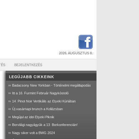
2026. AUGUSZTUS 8.
TÉS
BEJELENTKEZÉS
LEGÚJABB CIKKEINK
››
Badacsony New Yorkban - Történelmi megállapodás
››
Itt a 16. Furmint Február Nagykóstoló
››
14. Pinot Noir Vertikális az Etyeki Kúriában
››
Új vasárnapi brunch a Kollázsban
››
Megújul az idei Etyeki Piknik
››
Borvilági nagyágyúk a 13. Borkonferencián!
››
Nagy siker volt a BWG 2024