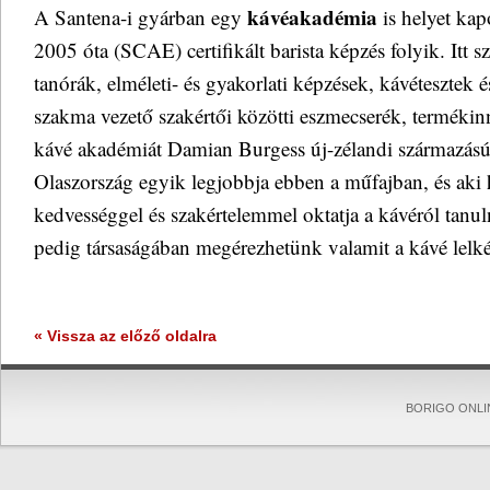
kávéakadémia
A Santena-i gyárban egy
is helyet kap
2005 óta (SCAE) certifikált barista képzés folyik. Itt 
tanórák, elméleti- és gyakorlati képzések, kávétesztek
szakma vezető szakértői közötti eszmecserék, termékin
kávé akadémiát Damian Burgess új-zélandi származású b
Olaszország egyik legjobbja ebben a műfajban, és aki ha
kedvességgel és szakértelemmel oktatja a kávéról tanu
pedig társaságában megérezhetünk valamit a kávé lelké
« Vissza az előző oldalra
BORIGO ONLINE 