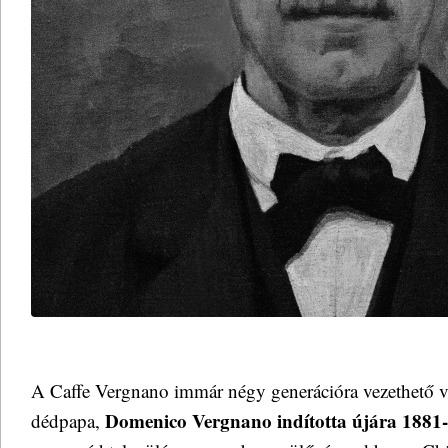
A Caffe Vergnano immár négy generációra vezethető vis
Domenico Vergnano indította újára 1881
dédpapa,