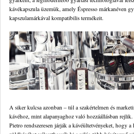
kávékapszula üzemük, amely Éspresso márkanéven gyár
kapszulamárkával kompatibilis termékeit.
A siker kulcsa azonban – túl a szakértelmen és market
kávéhoz, mint alapanyaghoz való hozzáállásban rejlik. 
Pietro rendszeresen járják a kávéültetvényeket, hogy 