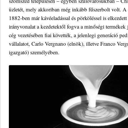
szomszéd településen – egyben szülővárosukban – Chi
üzletét, mely akkoriban még inkább fűszerbolt volt. A
1882-ben már kávéeladással és pörköléssel is elkezdett 
irányvonalat a kezdetektől fogva a minőségi termékek j
cég vezetésében fiai követték, a jelenlegi generáció ped
vállalatot, Carlo Vergnano (elnök), illetve Franco Ve
igazgató) személyében.