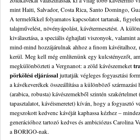
zöldkávékat választhassák ki a világ több kávétermő v
mint Haiti, Salvador, Costa Rica, Santo Domingo, Gua
A termelőkkel folyamatos kapcsolatot tartanak, figyele
talajművelést, növényápolást, kávétermesztést. A kül
kiválasztása, a speciális éghajlati viszonyok, valamint 
mind-mind hozzájárulnak ahhoz a finom kávéitalhoz, 
kerül. Meg kell még említenünk egy kulcstényezőt, am
tr
megkülönbözteti a Vergnanot: a zöld kávészemeket
pörkölési eljárással
juttatják végleges fogyasztási for
a kávékeverékek összeállítása a különböző származási he
(arabica, robusta) kávészemekből szintén szakértelmet (
tapasztalatot, kávéismeretet) kíván, hogy a fogyasztó vé
megszokott kedvenc kávéját kaphassa kézhez – mindezt
generációhoz tartozó kedves és ambiciózus Carolina Ve
a BORIGO-nak.