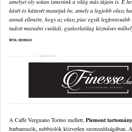
amelyet oly sokan ismerünk a világ más tájain is. E h
kávét és hátterét mutatjuk be, amely a legjobb olasz h
annak ellenére, hogy az olasz piac egyik legfontosabb
tudott maradni családi, gyakorlatilag kézműves műhel
ÍRTA: BORIGO
Piemont tartomán
A Caffe Vergnano Torino mellett,
barbarescók, nebbiolók közvetlen szomszédságában. 