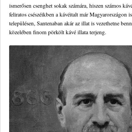
ismerősen csenghet sokak számára, hiszen számos kávéz
feliratos csészéikben a kávéitalt már Magyarországon i
településen, Santenaban akár az illat is vezethetne ben
közelében finom pörkölt kávé illata terjeng.