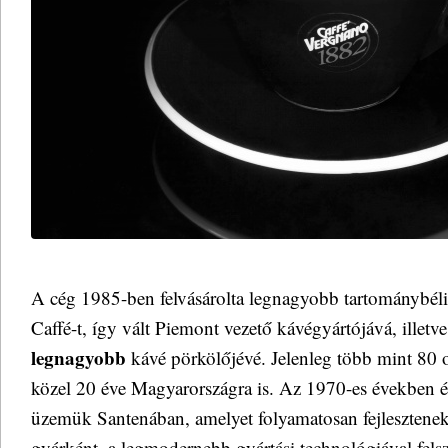
A cég 1985-ben felvásárolta legnagyobb tartománybéli
Caffé-t, így vált Piemont vezető kávégyártójává, illetv
legnagyobb
kávé pörkölőjévé. Jelenleg több mint 80 
közel 20 éve Magyarországra is. Az 1970-es években é
üzemük Santenában, amelyet folyamatosan fejlesztenek
gyárként, a legmodernebb gyártási technológiával felsze