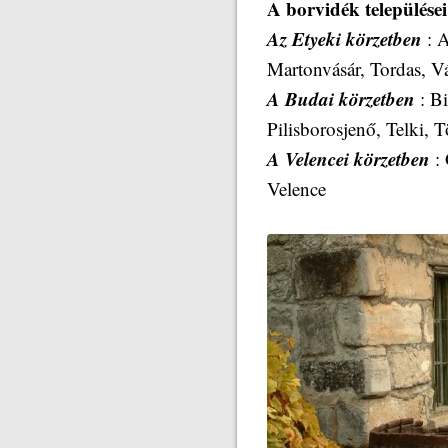
A borvidék települése
Az Etyeki körzetben
: A
Martonvásár, Tordas, V
A Budai körzetben
: Bi
Pilisborosjenő, Telki,
A Velencei körzetben
:
Velence