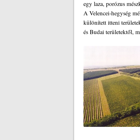
egy laza, porózus mészk
A Velencei-hegység mél
különített itteni terül
és Budai területektől, 