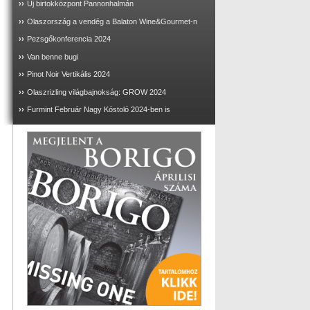
››
Új birtokközpont Pannonhalmán
››
Olaszország a vendég a Balaton Wine&Gourmet-n
››
Pezsgőkonferencia 2024
››
Van benne bugi
››
Pinot Noir Vertikális 2024
››
Olaszrizling világbajnokság: GROW 2024
››
Furmint Február Nagy Kóstoló 2024-ben is