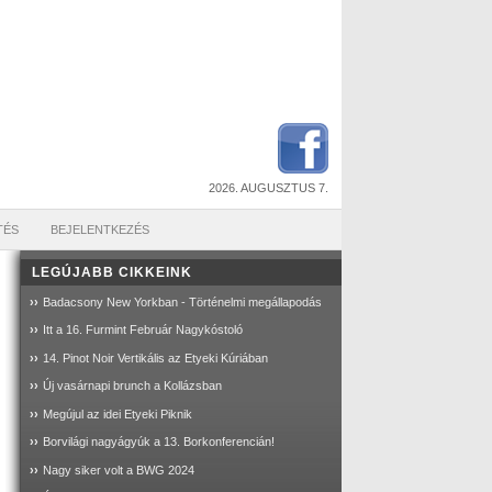
2026. AUGUSZTUS 7.
TÉS
BEJELENTKEZÉS
LEGÚJABB CIKKEINK
››
Badacsony New Yorkban - Történelmi megállapodás
››
Itt a 16. Furmint Február Nagykóstoló
››
14. Pinot Noir Vertikális az Etyeki Kúriában
››
Új vasárnapi brunch a Kollázsban
››
Megújul az idei Etyeki Piknik
››
Borvilági nagyágyúk a 13. Borkonferencián!
››
Nagy siker volt a BWG 2024