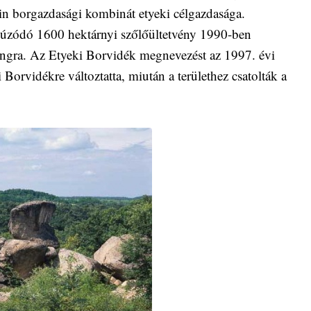
n borgazdasági kombinát etyeki célgazdasága.
úzódó 1600 hektárnyi szőlőültetvény 1990-ben
angra. Az Etyeki Borvidék megnevezést az 1997. évi
Borvidékre változtatta, miután a területhez csatolták a