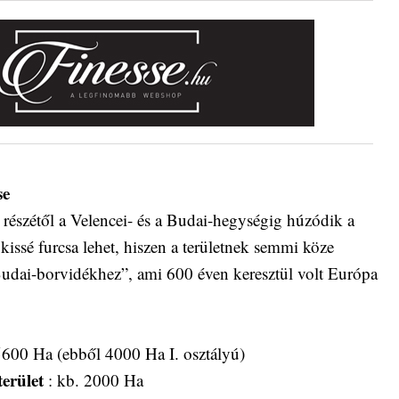
se
részétől a Velencei- és a Budai-hegységig húzódik a
kissé furcsa lehet, hiszen a területnek semmi köze
Budai-borvidékhez”, ami 600 éven keresztül volt Európa
5600 Ha (ebből 4000 Ha I. osztályú)
 terület
: kb. 2000 Ha