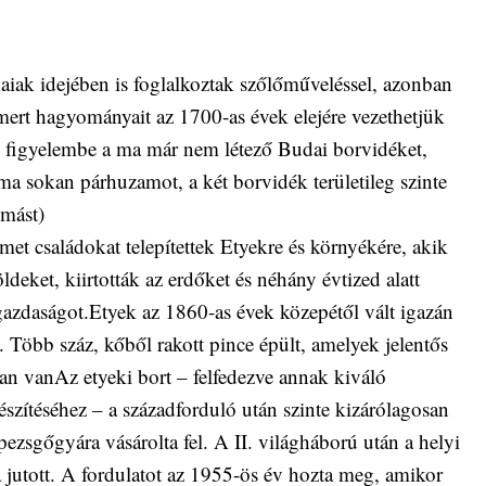
iak idejében is foglalkoztak szőlőműveléssel, azonban
mert hagyományait az 1700-as évek elejére vezethetjük
k figyelembe a ma már nem létező Budai borvidéket,
a sokan párhuzamot, a két borvidék területileg szinte
ymást)
et családokat telepítettek Etyekre és környékére, akik
földeket, kiirtották az erdőket és néhány évtized alatt
gazdaságot.Etyek az 1860-as évek közepétől vált igazán
. Több száz, kőből rakott pince épült, amelyek jelentős
ban vanAz etyeki bort – felfedezve annak kiváló
észítéséhez – a századforduló után szinte kizárólagosan
pezsgőgyára vásárolta fel. A II. világháború után a helyi
a jutott. A fordulatot az 1955-ös év hozta meg, amikor