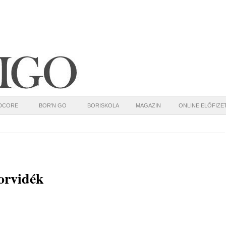
DCORE
BOR’N GO
BORISKOLA
MAGAZIN
ONLINE ELŐFIZE
orvidék