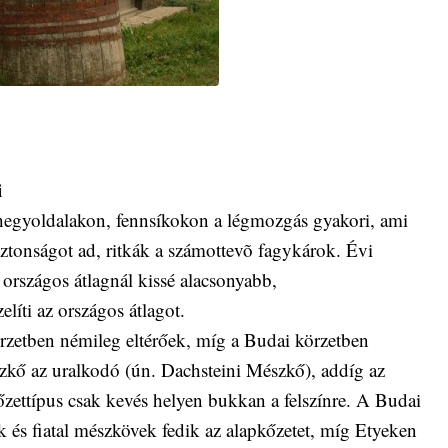
i
hegyoldalakon, fennsíkokon a légmozgás gyakori, ami
ztonságot ad, ritkák a számottevõ fagykárok. Évi
 országos átlagnál kissé alacsonyabb,
elíti az országos átlagot.
rzetben némileg eltérőek, míg a Budai körzetben
zkő az uralkodó (ún. Dachsteini Mészkő), addíg az
őzettípus csak kevés helyen bukkan a felszínre. A Budai
és fiatal mészkövek fedik az alapkőzetet, míg Etyeken