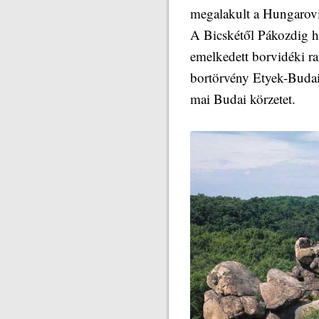
megalakult a Hungarovi
A Bicskétől Pákozdig h
emelkedett borvidéki r
bortörvény Etyek-Budai 
mai Budai körzetet.