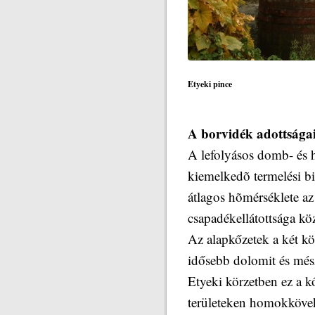
Etyeki pince
A borvidék adottsága
A lefolyásos domb- és 
kiemelkedõ termelési bi
átlagos hõmérséklete az
csapadékellátottsága köz
Az alapkőzetek a két kö
idősebb dolomit és més
Etyeki körzetben ez a k
területeken homokkövek 