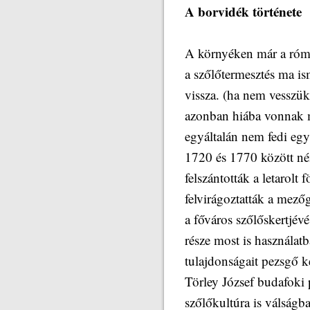
A borvidék története
A környéken már a róma
a szőlőtermesztés ma is
vissza. (ha nem vesszü
azonban hiába vonnak m
egyáltalán nem fedi eg
1720 és 1770 között ném
felszántották a letarolt 
felvirágoztatták a mező
a főváros szőlőskertjévé
része most is használat
tulajdonságait pezsgő k
Törley József budafoki 
szőlőkultúra is válságb