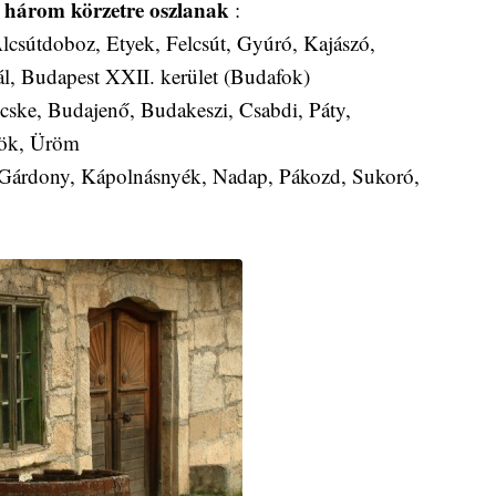
i három körzetre oszlanak
:
lcsútdoboz, Etyek, Felcsút, Gyúró, Kajászó,
ál, Budapest XXII. kerület (Budafok)
cske, Budajenő, Budakeszi, Csabdi, Páty,
 Tök, Üröm
 Gárdony, Kápolnásnyék, Nadap, Pákozd, Sukoró,