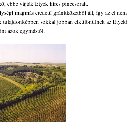
ő, ebbe vájták Etyek híres pincesorait.
ységi magmás eredetű gránitkőzetből áll, így az el nem
etek tulajdonképpen sokkal jobban elkülönülnek az Etyeki
mint azok egymástól.