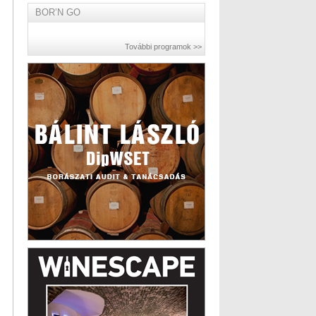
BOR’N GO
További programok >>