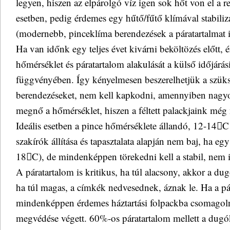
legyen, hiszen az elpárolgó víz igen sok hőt von el a 
esetben, pedig érdemes egy hűtő/fűtő klímával stabiliz
(modernebb, pinceklíma berendezések a páratartalmat is
Ha van időnk egy teljes évet kivárni beköltözés előtt,
hőmérséklet és páratartalom alakulását a külső időjárás
függvényében. Így kényelmesen beszerelhetjük a szüks
berendezéseket, nem kell kapkodni, amennyiben nagy
megnő a hőmérséklet, hiszen a féltett palackjaink még
Ideális esetben a pince hőmérséklete állandó, 12-14C 
szakírók állítása és tapasztalata alapján nem baj, ha eg
18C), de mindenképpen törekedni kell a stabil, nem 
A páratartalom is kritikus, ha túl alacsony, akkor a d
ha túl magas, a címkék nedvesednek, áznak le. Ha a pá
mindenképpen érdemes háztartási folpackba csomagoln
megvédése végett. 60%-os páratartalom mellett a dugó