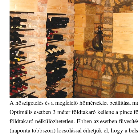
A hőszigetelés és a megfelelő hőmérséklet beállítása m
Optimális esetben 3 méter földtakaró kellene a pince 
földtakaró nélkülözhetetlen. Ebben az esetben füvesíté
(naponta többszöri) locsolással érhetjük el, hogy a bel