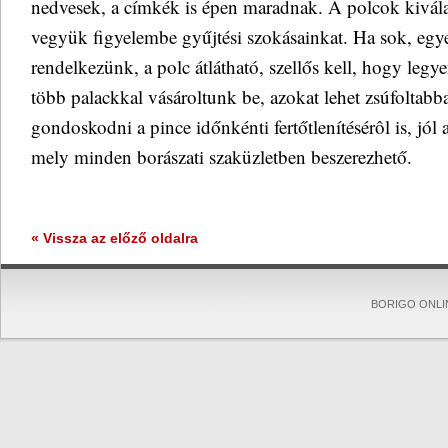
nedvesek, a címkék is épen maradnak. A polcok kiválas
vegyük figyelembe gyűjtési szokásainkat. Ha sok, egy
rendelkezünk, a polc átlátható, szellős kell, hogy legy
több palackkal vásároltunk be, azokat lehet zsúfoltabb
gondoskodni a pince időnkénti fertőtlenítésérôl is, jól
mely minden borászati szaküzletben beszerezhető.
« Vissza az előző oldalra
BORIGO ONLINE 