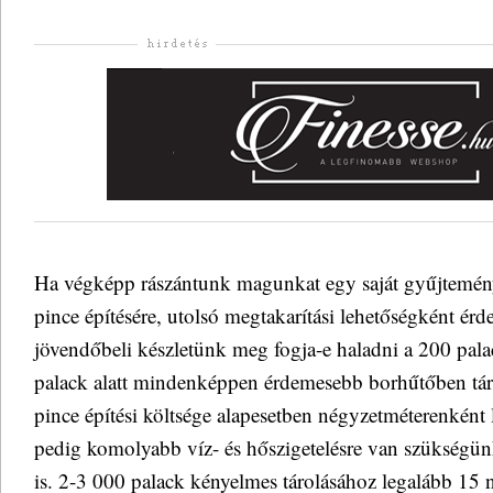
Ha végképp rászántunk magunkat egy saját gyűjtemény
pince építésére, utolsó megtakarítási lehetőségként é
jövendőbeli készletünk meg fogja-e haladni a 200 pal
palack alatt mindenképpen érdemesebb borhűtőben tár
pince építési költsége alapesetben négyzetméterenként
pedig komolyabb víz- és hőszigetelésre van szükségünk
is. 2-3 000 palack kényelmes tárolásához legalább 15 