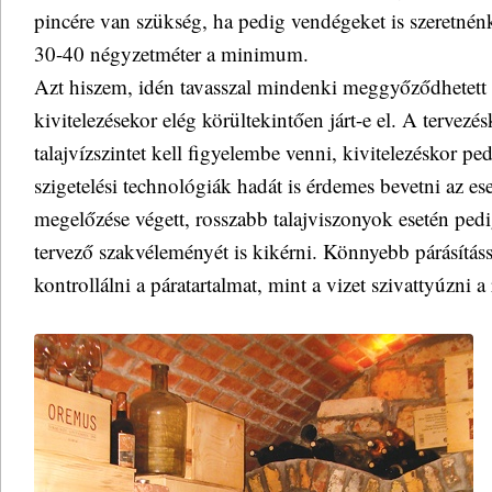
pincére van szükség, ha pedig vendégeket is szeretnén
30-40 négyzetméter a minimum.
Azt hiszem, idén tavasszal mindenki meggyőződhetett a
kivitelezésekor elég körültekintően járt-e el. A tervez
talajvízszintet kell figyelembe venni, kivitelezéskor p
szigetelési technológiák hadát is érdemes bevetni az es
megelőzése végett, rosszabb talajviszonyok esetén ped
tervező szakvéleményét is kikérni. Könnyebb párásítássa
kontrollálni a páratartalmat, mint a vizet szivattyúzni a 