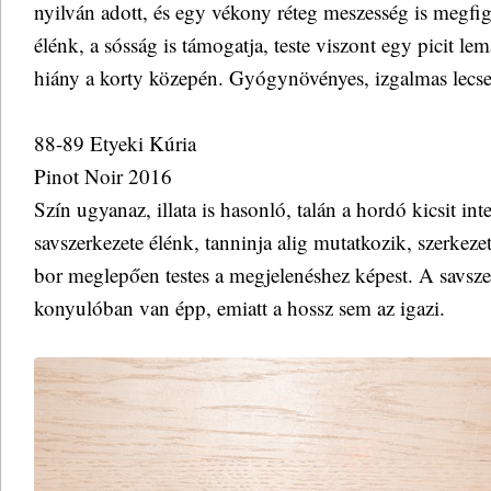
nyilván adott, és egy vékony réteg meszesség is megfi
élénk, a sósság is támogatja, teste viszont egy picit le
hiány a korty közepén. Gyógynövényes, izgalmas lecs
88-89 Etyeki Kúria
Pinot Noir 2016
Szín ugyanaz, illata is hasonló, talán a hordó kicsit in
savszerkezete élénk, tanninja alig mutatkozik, szerkezet
bor meglepően testes a megjelenéshez képest. A savszer
konyulóban van épp, emiatt a hossz sem az igazi.