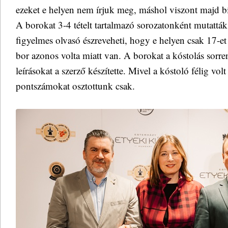
ezeket e helyen nem írjuk meg, máshol viszont majd b
A borokat 3-4 tételt tartalmazó sorozatonként mutatták
figyelmes olvasó észreveheti, hogy e helyen csak 17-et t
bor azonos volta miatt van. A borokat a kóstolás sorr
leírásokat a szerző készítette. Mivel a kóstoló félig volt
pontszámokat osztottunk csak.