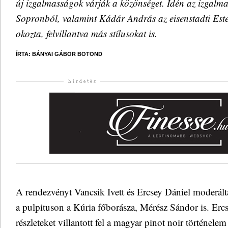
új izgalmasságok várják a közönséget. Idén az izgalm
Sopronból, valamint Kádár András az eisenstadti Est
okozta, felvillantva más stílusokat is.
ÍRTA: BÁNYAI GÁBOR BOTOND
A rendezvényt Vancsik Ivett és Ercsey Dániel moderálta,
a pulpituson a Kúria főborásza, Mérész Sándor is. Erc
részleteket villantott fel a magyar pinot noir történele