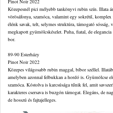
Pinot Noir 2022
Közepesnél pici mélyebb tankönyvi rubin szín. Illata ár
vörösáfonya, szamóca, valamint egy sokrétű, komplex f
élénk savak, telt, selymes struktúra, támogató sósság,
megkapott gyümölcskészlet. Puha, fiatal, de elegancia 
bor.
89-90 Esterházy
Pinot Noir 2022
Közepes világosabb rubin maggal, bíbor széllel. Illatáb
amelyben azonnal felbukkan a hordó is. Gyümölcse eleg
szamóca. Kóstolva is karcsúsága tűnik fel, amit savszer
karakteres csersava is buzgón támogat. Elegáns, de nagy
de hosszú és fajtajelleges.