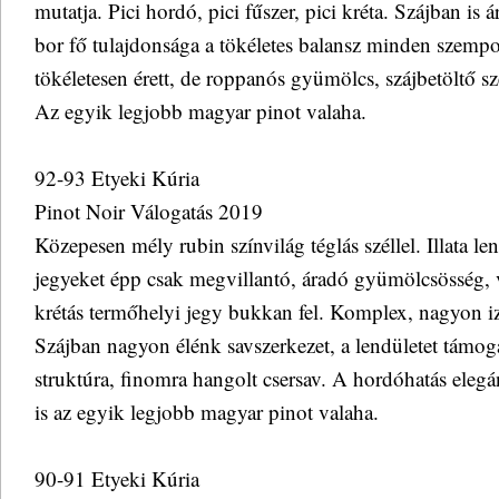
mutatja. Pici hordó, pici fűszer, pici kréta. Szájban is
bor fő tulajdonsága a tökéletes balansz minden szempo
tökéletesen érett, de roppanós gyümölcs, szájbetöltő szer
Az egyik legjobb magyar pinot valaha.
92-93 Etyeki Kúria
Pinot Noir Válogatás 2019
Közepesen mély rubin színvilág téglás széllel. Illata len
jegyeket épp csak megvillantó, áradó gyümölcsösség, 
krétás termőhelyi jegy bukkan fel. Komplex, nagyon i
Szájban nagyon élénk savszerkezet, a lendületet támoga
struktúra, finomra hangolt csersav. A hordóhatás elegán
is az egyik legjobb magyar pinot valaha.
90-91 Etyeki Kúria