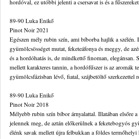
hordóval, ez utóbbi jelenti a csersavat is és a fűszereket 
89-90 Luka Enikő
Pinot Noir 2021
Egészen mély rubin szín, ami bíborba hajlik a szélén. I
gyümölcsösséget mutat, feketeáfonya és meggy, de azért
és a hordóhatás is, de mindkettő finoman, elegánsan. 
mellett karakteres tannin, a hordófűszer is az aromák 
gyümölcsfázisban lévő, fiatal, szájbetöltő szerkezettel 
89-90 Luka Enikő
Pinot Noir 2018
Mélyebb rubin szín bíbor árnyalattal. Illatában elsőre 
jelennek meg, de aztán előkerülnek a feketebogyós gy
élénk savak mellett újra felbukkan a földes termőhelyi k