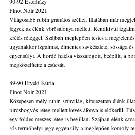
90-92 Esterházy
Pinot Noir 2021
Világosabb rubin gránátos széllel. Illatában már megje
jegyek az élénk vörösáfonya mellett. Rendkívül izgalma
krétás réteggel. Szájban meglepően testes a megjelenéss
ugyanakkor izgalmas, élmentes savkészlete, sóssága és k
egyensúlyt. A hordó hatása visszafogott, beépült, a b
megközelítette a csúcsát.
89-90 Etyeki Kúria
Pinot Noir 2021
Közepesen mély rubin színvilág, kifejezetten élénk il
pirosbogyós réteg mellett kevés áfonya is előkerül. Fű
egy földes-meszes réteg is bevillan. Szájban élénk sava
sós termőhelyi jegy egyensúly a meglepően komoly test