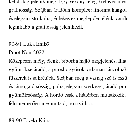
két dolog jelenik meg: Egy vékony réteg krétás érinté
grafitosság. Szájban áradóan komplex: finomra hangolt
és elegáns struktúra, érdekes és meglepően élénk vaníl
leginkább a grafitosság jelentkezik.
90-91 Luka Enikő
Pinot Noir 2022
Közepesen mély, élénk, bíborba hajló megjelenés. Illa
gyümölcse áradó, a pirosbogyósok vidáman táncolnak
fűszerek is sokrétűek. Szájban még a vastag szó is esz
és támogató sósság, puha, elegáns szerkezet, áradó pir
gyümölcsösség. A hordó csak a háttérben mutatkozik. K
felismerhetően megmutató, hosszú bor.
89-90 Etyeki Kúria