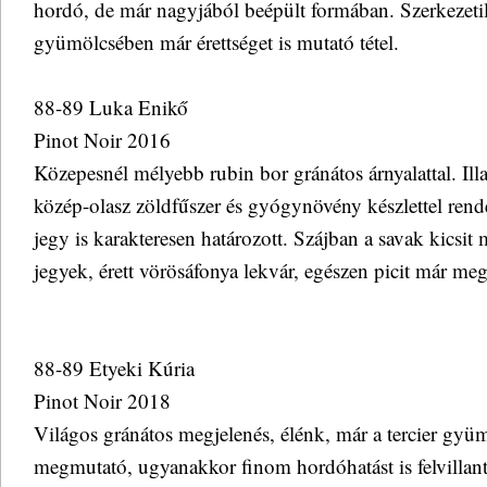
hordó, de már nagyjából beépült formában. Szerkezetil
gyümölcsében már érettséget is mutató tétel.
88-89 Luka Enikő
Pinot Noir 2016
Közepesnél mélyebb rubin bor gránátos árnyalattal. Ill
közép-olasz zöldfűszer és gyógynövény készlettel rend
jegy is karakteresen határozott. Szájban a savak kicsit 
jegyek, érett vörösáfonya lekvár, egészen picit már megé
88-89 Etyeki Kúria
Pinot Noir 2018
Világos gránátos megjelenés, élénk, már a tercier gyüm
megmutató, ugyanakkor finom hordóhatást is felvillantó 