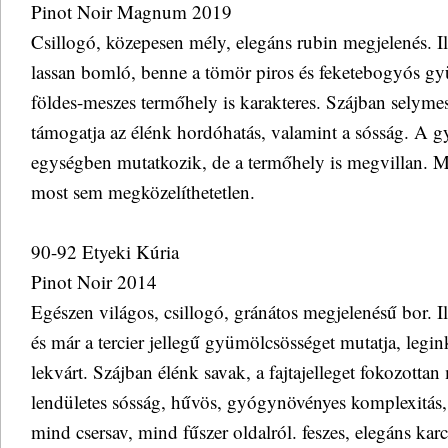
Pinot Noir Magnum 2019
Csillogó, közepesen mély, elegáns rubin megjelenés. Ill
lassan bomló, benne a tömör piros és feketebogyós gy
földes-meszes termőhely is karakteres. Szájban selymes
támogatja az élénk hordóhatás, valamint a sósság. A gy
egységben mutatkozik, de a termőhely is megvillan. Még
most sem megközelíthetetlen.
90-92 Etyeki Kúria
Pinot Noir 2014
Egészen világos, csillogó, gránátos megjelenésű bor. Il
és már a tercier jellegű gyümölcsösséget mutatja, legi
lekvárt. Szájban élénk savak, a fajtajelleget fokozotta
lendületes sósság, hűvös, gyógynövényes komplexitás,
mind csersav, mind fűszer oldalról. feszes, elegáns karc