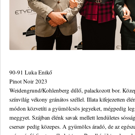
90-91 Luka Enikő
Pinot Noir 2023
Weidengrund/Kohlenberg dűlő, palackozott bor. Köze
színvilág vékony gránátos széllel. Illata kifejezetten élé
módon közvetíti a gyümölcsös jegyeket, mégpedig leg
meggyet. Szájban élénk savak mellett lendületes sósság 
csersav pedig közepes. A gyümölcs áradó, de az egészet