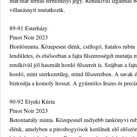
már-már férfias termőhelyi jegy. Rendkívül izgalmas b
villanásnyit mutatkozik.
89-91 Esterházy
Pinot Noir 2023
Hordóminta. Közepesen élénk, csillogó, fiatalos rubin 
lendületes, és elsősorban a fajta fűszerességét mutatja 
rendkívül jól használt hordó fűszereit is. Szájban a faj
hordó, mint szerkezetileg, mind fűszereiben. A savak é
biztosítja a komoly hosszt. A gyümölcs feszes és precíz
90-92 Etyeki Kúria
Pinot Noir 2023
Betontartály minta. Közepesnél mélyebb tankönyvi rubi
élénk, amelyben a pirosbogyósok kerülnek elő először