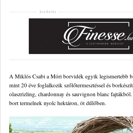
A Miklós Csabi a Móri borvidék egyik legismertebb bo
mint 20 éve foglalkozik szőlőtermesztéssel és borkészíté
olaszrizling, chardonnay és sauvignon blanc fajtákból.
bort termelnek nyolc hektáron, öt dűlőben.