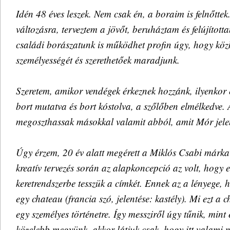
Idén 48 éves leszek. Nem csak én, a boraim is felnőtte
változásra, terveztem a jövőt, beruháztam és felújított
családi borászatunk is működhet profin úgy, hogy köz
személyességét és szerethetőek maradjunk.
Szeretem, amikor vendégek érkeznek hozzánk, ilyenkor 
bort mutatva és bort kóstolva, a szőlőben elmélkedve.
megoszthassak másokkal valamit abból, amit Mór jele
Úgy érzem, 20 év alatt megérett a Miklós Csabi márk
kreatív tervezés során az alapkoncepció az volt, hogy 
keretrendszerbe tesszük a címkét. Ennek az a lényege
egy chateau (francia szó, jelentése: kastély). Mi ezt a c
egy személyes történetre. Így messziről úgy tűnik, mint 
közelebb megyünk, akkor látjuk csak, hogy itt valami 