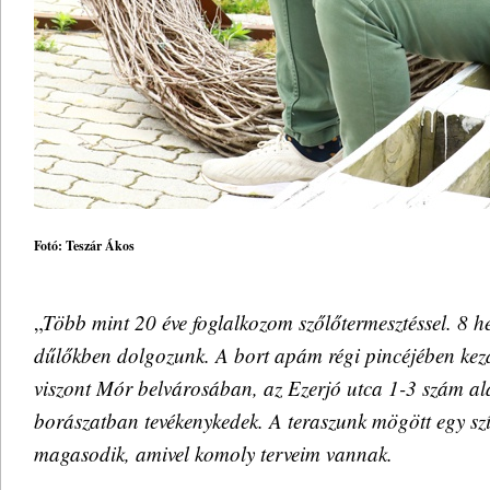
Fotó: Teszár Ákos
„
Több mint 20 éve foglalkozom szőlőtermesztéssel. 8 
dűlőkben dolgozunk. A bort apám régi pincéjében kez
viszont Mór belvárosában, az Ezerjó utca 1-3 szám al
borászatban tevékenykedek. A teraszunk mögött egy sz
magasodik, amivel komoly terveim vannak.