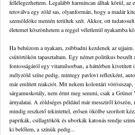
fellélegezhettem. Legalább harmincan álltak körül, az 
tetoválva egy zöld sas, olyanformán, hogy a madár kiter
szemöldöke mentén terültek szét. Akkor, ott tudatosul
életemet köszönhetem a reggel véletlenül nyakamba köt
Ha behúzom a nyakam, zsibbadni kezdenek az ujjaim. 
csütörtökön tapasztaltam. Egy német politikus beszélt
fontosságáról egy vitaműsorban, a háttérben kivetített
mélyzöld színe pedig, mintegy pavlovi reflexként, aut
már említett reakciót. Mit nekem kolontári vörösiszap,
sárgamuskotály, nem érint meg semmi, csak a Grüner 
árnyalatai. A zöldséges például már messziről köszön, 
mindig reszkető tekintettel, erősen ökölbe szorított kéz
paprikák, csillagtökök és uborkák katonás rendje szinte 
ki belőlem, a színük pedig...