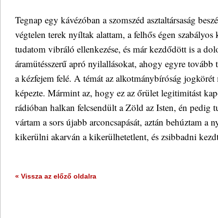
Tegnap egy kávézóban a szomszéd asztaltársaság beszél
végtelen terek nyíltak alattam, a felhős égen szabályos k
tudatom vibráló ellenkezése, és már kezdődött is a dol
áramütésszerű apró nyilallásokat, ahogy egyre tovább t
a kézfejem felé. A témát az alkotmánybíróság jogkörét
képezte. Mármint az, hogy ez az őrület legitimitást kap
rádióban halkan felcsendült a Zöld az Isten, én pedig
vártam a sors újabb arconcsapását, aztán behúztam a 
kikerülni akarván a kikerülhetetlent, és zsibbadni kezd
« Vissza az előző oldalra