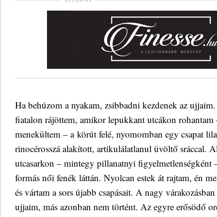
Ha behúzom a nyakam, zsibbadni kezdenek az ujjaim.
fiatalon rájöttem, amikor lepukkant utcákon rohantam
menekültem – a körút felé, nyomomban egy csapat lila 
rinocérosszá alakított, artikulálatlanul üvöltő sráccal.
utcasarkon – mintegy pillanatnyi figyelmetlenségként
formás női fenék láttán. Nyolcan estek át rajtam, én 
és vártam a sors újabb csapásait. A nagy várakozásban 
ujjaim, más azonban nem történt. Az egyre erősödő or