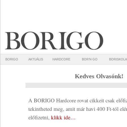
BORIGO
AKTUÁLIS
HARDCORE
BOR’N GO
BORISKOLA
Kedves Olvasónk!
A BORIGO Hardcore rovat cikkeit csak előfiz
tekintheted meg, amit már havi 400 Ft-tól elér
előfizetni,
klikk ide…