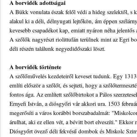
A borvidék adottságai
A Bükk vonulata észak felől védi a hideg szelektől, s
alakul ki a déli, délnyugati lejtőkön, ám éppen szélárn
kevesebb csapadékot kap, emiatt nyáron néha jelentős 
A szőlők nagyrészt riolittufán terülnek mint az Egri bo
déli részén találunk negyedidőszaki löszt.
A borvidék története
A szőlőművelés kezdeteiről keveset tudunk. Egy 1313
említi először a szőlőt, és sejteti, hogy a szőlőtermesz
fontos ága. Az említett szőlőbirtokot a Pálos szerzete
Ernyefi István, a diósgyőri vár akkori ura. 1503 febru
megerősíti a város korábbi borszabadalmát: "Miskolco
árulhat, aki ez ellen vét, a bévitt bort elveszíti." Ekko
Diósgyőrt övező déli fekvésű dombok és Miskolc Szinv