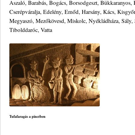
Aszaló, Barabás, Bogács, Borsodgeszt, Bükkaranyos, 
Cserépváralja, Edelény, Emőd, Harsány, Kács, Kisgyőr
Megyaszó, Mezőkövesd, Miskolc, Nyékládháza, Sály, 
Tibolddaróc, Vatta
Tufafaragás a pincében