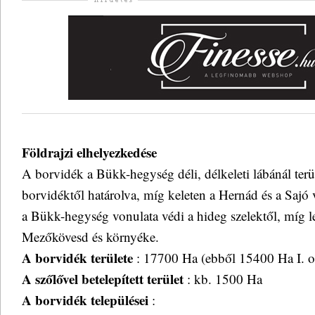
Földrajzi elhelyezkedése
A borvidék a Bükk-hegység déli, délkeleti lábánál terül
borvidéktől határolva, míg keleten a Hernád és a Sajó 
a Bükk-hegység vonulata védi a hideg szelektől, míg l
Mezőkövesd és környéke.
A borvidék területe
: 17700 Ha (ebből 15400 Ha I. o
A szőlővel betelepített terület
: kb. 1500 Ha
A borvidék települései
: