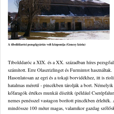
A tibolddaróci pezsgőgyártás volt központja (Gencsy kúria)
Tibolddaróc a XIX. és a XX. században híres pezsgőa
számított. Erre Olaszrizlinget és Furmintot használtak.
Hasonlatosan az egri és a tokaji borvidékhez, itt is rioli
hatalmas méretű - pincékben tárolják a bort. Némelyik f
kőfaragók értékes munkái díszítik (például Cserépfalun
nemes penésszel vastagon borított pincékben érlelték
mindössze 100 méter magas, valamikor gazdag szőlőske