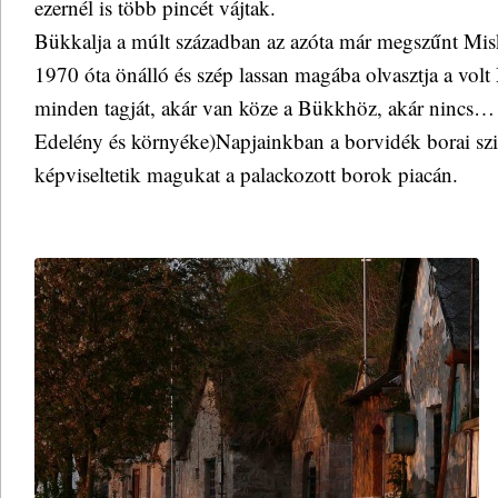
ezernél is több pincét vájtak.
Bükkalja a múlt században az azóta már megszűnt Misk
1970 óta önálló és szép lassan magába olvasztja a vol
minden tagját, akár van köze a Bükkhöz, akár nincs…
Edelény és környéke)Napjainkban a borvidék borai szi
képviseltetik magukat a palackozott borok piacán.