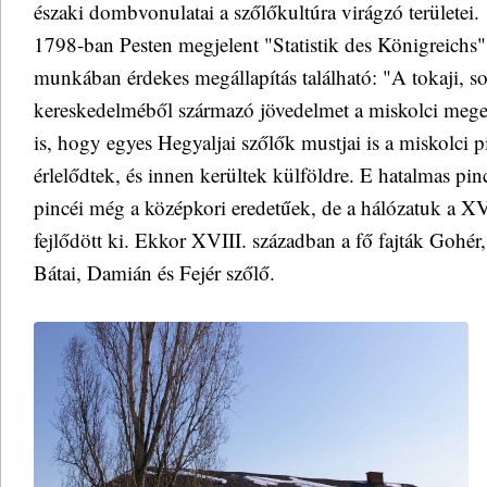
északi dombvonulatai a szőlőkultúra virágzó területei.
1798-ban Pesten megjelent "Statistik des Königreichs
munkában érdekes megállapítás található: "A tokaji, so
kereskedelméből származó jövedelmet a miskolci mege
is, hogy egyes Hegyaljai szőlők mustjai is a miskolci 
érlelődtek, és innen kerültek külföldre. E hatalmas pi
pincéi még a középkori eredetűek, de a hálózatuk a XV
fejlődött ki. Ekkor XVIII. században a fő fajták Gohér
Bátai, Damián és Fejér szőlő.