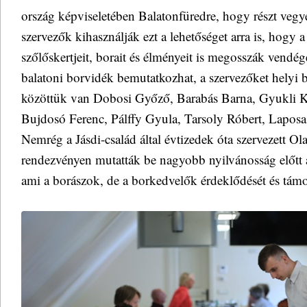
ország képviseletében Balatonfüredre, hogy részt vegy
szervezők kihasználják ezt a lehetőséget arra is, hogy 
szőlőskertjeit, borait és élményeit is megosszák vendé
balatoni borvidék bemutatkozhat, a szervezőket helyi b
közöttük van Dobosi Győző, Barabás Barna, Gyukli Kr
Bujdosó Ferenc, Pálffy Gyula, Tarsoly Róbert, Lapos
Nemrég a Jásdi-család által évtizedek óta szervezett Ol
rendezvényen mutatták be nagyobb nyilvánosság előtt a
ami a borászok, de a borkedvelők érdeklődését és támog