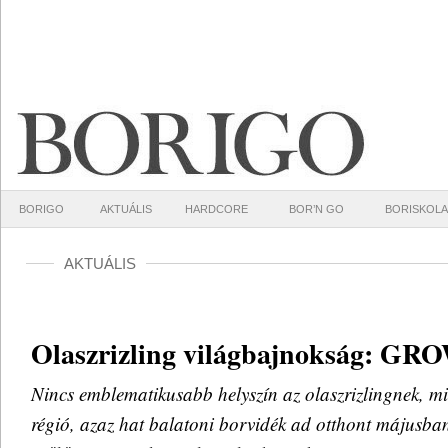
BORIGO
AKTUÁLIS
HARDCORE
BOR’N GO
BORISKOLA
AKTUÁLIS
Olaszrizling világbajnokság: GR
Nincs emblematikusabb helyszín az olaszrizlingnek, min
régió, azaz hat balatoni borvidék ad otthont májusban