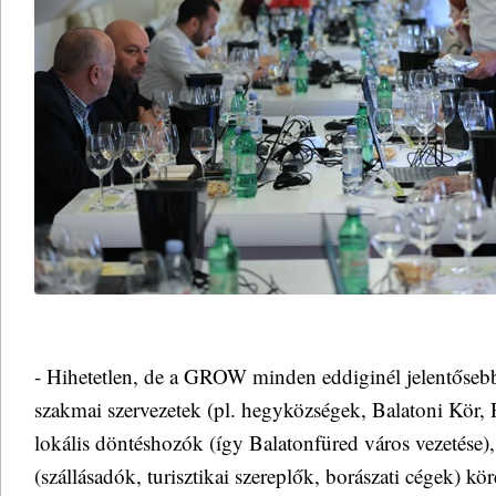
- Hihetetlen, de a GROW minden eddiginél jelentősebb
szakmai szervezetek (pl. hegyközségek, Balatoni Kör, 
lokális döntéshozók (így Balatonfüred város vezetése)
(szállásadók, turisztikai szereplők, borászati cégek) k