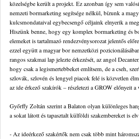
közelségbe került a projekt. Ez azonban így sem való
nemzeti bormarketing segítsége nélkül, bízunk a magya
kulcsmondataival egybecsengő céljaink elnyerik a meg
Hiszünk benne, hogy egy komplex bormarketing és bor
elemeket is tartalmazó rendezvénysorozat jelentős előr
ezzel együtt a magyar bor nemzetközi pozicionálásába
rangos szakmai lap jelezte érkezését, az angol Decanter,
hogy csak a legismertebbeket említsem, de a cseh, szerb
szlovák, szlovén és lengyel piacok felé is közvetlen é
az ide érkező szakírók – részletezi a GROW előnyeit a 
Győrffy Zoltán szerint a Balaton olyan különleges hang
a sokat látott és tapasztalt külföldi szakembereket is el
- Az ideérkező szakértők nem csak több mint háromsz