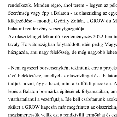
rendelkezik. Minden régió, ahol terem – legyen az pél
Szerémség vagy épp a Balaton - az olaszrizling az egyedi
kifejeződése – mondja Győrffy Zoltán, a GROW du Mo
balatoni rendezvény versenyigazgatója.
Az olaszrizlinget felkaroló kezdeményezés 2022-ben in
tavaly Horvátországban folytatódott, idén pedig Magya
házigazda, ami nagy felelősség, de még nagyobb lehe
- Nem egyszeri borversenyként tekintünk erre a proje
távú befektetésre, amellyel az olaszrizlinget és a balato
tudjuk hozni, úgy a hazai, mint a külföldi piacokon. 
lépés a Balaton bormárka építésének folyamatában, ami
vitathatatlanul a vezérfajtája. Ide kell csábítanunk azok
akiket a GROW kapcsán már megérintett az olaszrizli
megismertessük velük ezt a rendkívüli termőtájat és ezá