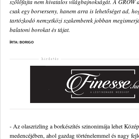
szőlőfajta nem hivatalos világbajnokságát. A GRO
csak egy borverseny, hanem arra is lehetőséget ad, hog
tartózkodó nemzetközi szakemberek jobban megismerjék
balatoni borokat és tájat.
ÍRTA: BORIGO
- Az olaszrizling a borkészítés szinonimája lehet Köz
medencéjében, ahol gazdag történelemmel és nagy fejlő