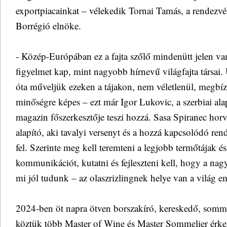
exportpiacainkat – vélekedik Tornai Tamás, a rendezvé
Borrégió elnöke.
- Közép-Európában ez a fajta szőlő mindenütt jelen va
figyelmet kap, mint nagyobb hírnevű világfajta társa
óta műveljük ezeken a tájakon, nem véletlenül, megbí
minőségre képes – ezt már Igor Lukovic, a szerbiai alap
magazin főszerkesztője teszi hozzá. Sasa Spiranec hor
alapító, aki tavalyi versenyt és a hozzá kapcsolódó ren
fel. Szerinte meg kell teremteni a legjobb termőtájak é
kommunikációt, kutatni és fejleszteni kell, hogy a nagy
mi jól tudunk – az olaszrizlingnek helye van a világ e
2024-ben öt napra ötven borszakíró, kereskedő, somme
köztük több Master of Wine és Master Sommelier érk