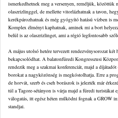
ismerkedhetnek meg a versenyen, reméljük, közöttük 
olaszrizlinggel, de mellette vitorlázhatnak a tavon, he
kerékpározhatnak és még gyógyító hatású vízben is 
Komplex élményt kaphatnak, aminek mi a bort helyezz
belül is az olaszrizlinget, ami a régió legfontosabb szőlő
A május utolsó hetére tervezett rendezvénysorozat két 
bekapcsolódhat. A balatonfüredi Kongresszusi Közpo
rendezik meg a szakmai konferenciát, majd a díjátadót 
borokat a nagyközönség is megkóstolhatja. Erre a pro
de horvát, szerb és cseh borászok is jelezték már érkez
túl a Tagore-sétányon is várja majd a füredi turistákat 
válogatás, itt egész héten működni fognak a GROW in
standjai.