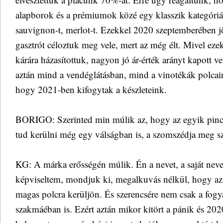
alapborok és a prémiumok közé egy klasszik kategóriát,
sauvignon-t, merlot-t. Ezekkel 2020 szeptemberében jö
gasztrót céloztuk meg vele, mert az még élt. Mivel ez
kárára házasítottuk, nagyon jó ár-érték arányt kapott v
aztán mind a vendéglátásban, mind a vinotékák polcain
hogy 2021-ben kifogytak a készleteink.
BORIGO: Szerinted min múlik az, hogy az egyik pincés
tud kerülni még egy válságban is, a szomszédja meg s
KG: A márka erősségén múlik. Én a nevet, a saját ne
képviseltem, mondjuk ki, megalkuvás nélkül, hogy az 
magas polcra kerüljön. És szerencsére nem csak a fog
szakmáéban is. Ezért aztán mikor kitört a pánik és 20