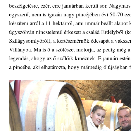
beszélgetésre, ezért erre januárban került sor. Nagyhars
egyszerű, nem is igazán nagy pincéjében évi 50-70 eze
készíteni arról a 11 hektárról, ami immár beállt alapo
úgyszólván nincstelenül érkezett a család Erdélyből (k
Szilágysomlyóról), a kertészmérnök édesapát a vakszer
Villányba. Ma is ő a szőlészet motorja, az pedig még a
legendás, ahogy az ő szőlőik kinéznek. E januári estén
a pincébe, aki elhatározta, hogy márpedig ő újságban 