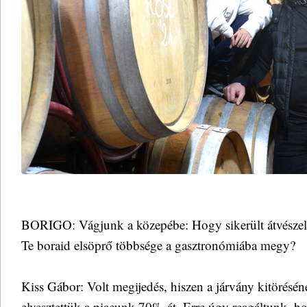
BORIGO: Vágjunk a közepébe: Hogy sikerült átvészeln
Te boraid elsöprő többsége a gasztronómiába megy?
Kiss Gábor: Volt megijedés, hiszen a járvány kitörésén
elvesztettük a piacunk 70%-át. Erre úgy reagáltunk, h