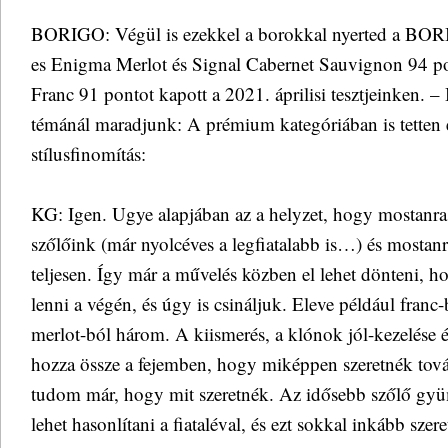
BORIGO: Végül is ezekkel a borokkal nyerted a BO
es Enigma Merlot és Signal Cabernet Sauvignon 94 p
Franc 91 pontot kapott a 2021. áprilisi tesztjeinken.
témánál maradjunk: A prémium kategóriában is tetten é
stílusfinomítás:
KG: Igen. Ugye alapjában az a helyzet, hogy mostanra 
szőlőink (már nyolcéves a legfiatalabb is…) és mostanr
teljesen. Így már a művelés közben el lehet dönteni, 
lenni a végén, és úgy is csináljuk. Eleve például franc
merlot-ból három. A kiismerés, a klónok jól-kezelése és 
hozza össze a fejemben, hogy miképpen szeretnék to
tudom már, hogy mit szeretnék. Az idősebb szőlő gyü
lehet hasonlítani a fiataléval, és ezt sokkal inkább sz