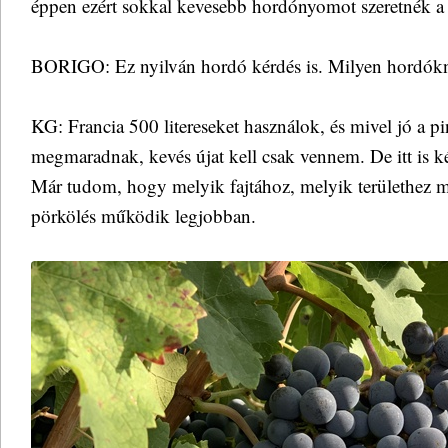
éppen ezért sokkal kevesebb hordónyomot szeretnék a
BORIGO: Ez nyilván hordó kérdés is. Milyen hordókn
KG: Francia 500 litereseket használok, és mivel jó a p
megmaradnak, kevés újat kell csak vennem. De itt is ké
Már tudom, hogy melyik fajtához, melyik területhez m
pörkölés működik legjobban.