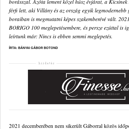
borásszal. Azóta lement közel húsz évjárat, a Kicsinek
férfi lett, aki Villány és az ország egyik legmoderneb
boraiban is megmutatni képes szakemberévé vált. 2021
BORIGO 100 meglepetésembere, és persze ezúttal is ig
leírtunk már: Nincs is ebben semmi meglepetés.
ÍRTA: BÁNYAI GÁBOR BOTOND
2021 decemberében nem sikerült Gáborral közös időpon