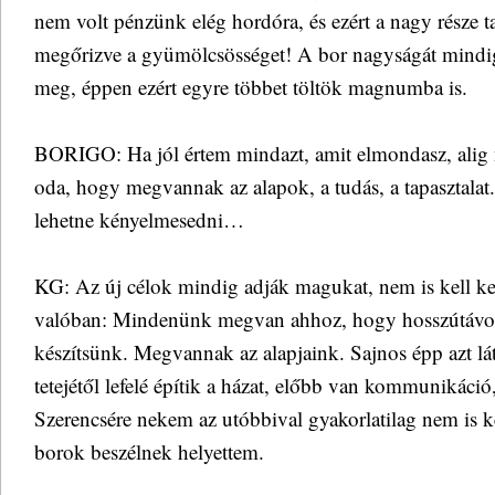
nem volt pénzünk elég hordóra, és ezért a nagy része t
megőrizve a gyümölcsösséget! A bor nagyságát mindig 
meg, éppen ezért egyre többet töltök magnumba is.
BORIGO: Ha jól értem mindazt, amit elmondasz, alig n
oda, hogy megvannak az alapok, a tudás, a tapasztalat.
lehetne kényelmesedni…
KG: Az új célok mindig adják magukat, nem is kell ker
valóban: Mindenünk megvan ahhoz, hogy hosszútávon
készítsünk. Megvannak az alapjaink. Sajnos épp azt l
tetejétől lefelé építik a házat, előbb van kommunikáció,
Szerencsére nekem az utóbbival gyakorlatilag nem is k
borok beszélnek helyettem.