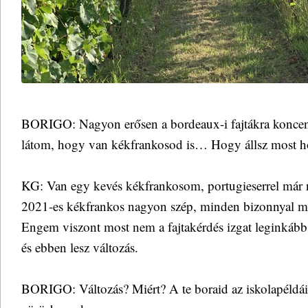
BORIGO: Nagyon erősen a bordeaux-i fajtákra koncent
látom, hogy van kékfrankosod is… Hogy állsz most h
KG: Van egy kevés kékfrankosom, portugieserrel már
2021-es kékfrankos nagyon szép, minden bizonnyal m
Engem viszont most nem a fajtakérdés izgat leginkább,
és ebben lesz változás.
BORIGO: Változás? Miért? A te boraid az iskolapéldái 