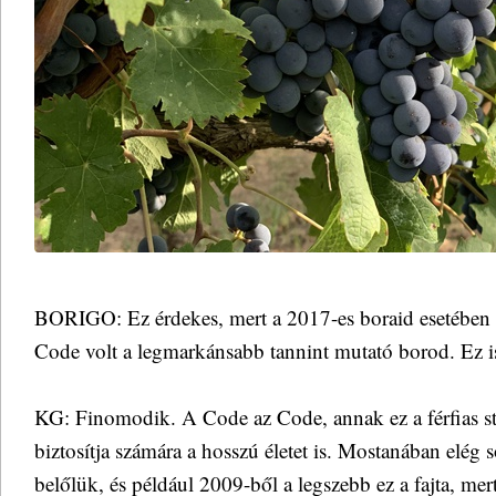
BORIGO: Ez érdekes, mert a 2017-es boraid esetében is
Code volt a legmarkánsabb tannint mutató borod. Ez is
KG: Finomodik. A Code az Code, annak ez a férfias stíl
biztosítja számára a hosszú életet is. Mostanában elég 
belőlük, és például 2009-ből a legszebb ez a fajta, me