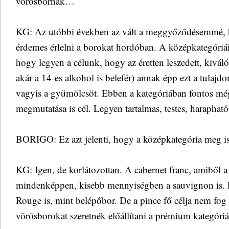
vörösbornak…
KG: Az utóbbi években az vált a meggyőződésemmé, 
érdemes érlelni a borokat hordóban. A középkategóriái
hogy legyen a célunk, hogy az éretten leszedett, kivá
akár a 14-es alkohol is belefér) annak épp ezt a tulaj
vagyis a gyümölcsöt. Ebben a kategóriában fontos még a
megmutatása is cél. Legyen tartalmas, testes, harapható
BORIGO: Ez azt jelenti, hogy a középkategória meg i
KG: Igen, de korlátozottan. A cabernet franc, amiből a
mindenképpen, kisebb mennyiségben a sauvignon is. 
Rouge is, mint belépőbor. De a pince fő célja nem fog 
vörösborokat szeretnék előállítani a prémium kategóri