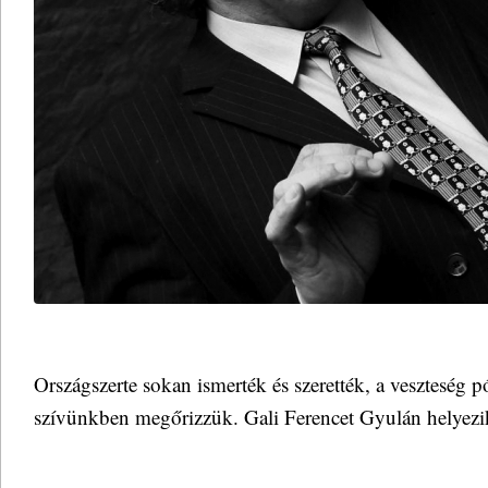
Országszerte sokan ismerték és szerették, a veszteség p
szívünkben megőrizzük. Gali Ferencet Gyulán helyez