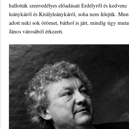
hallották szenvedélyes előadásait Erdélyről és kedvenc f
leánykáról és Királyleánykáról, soha nem felejtik. Mun
adott neki sok örömet, bárhol is járt, mindig úgy mut
János városából érkezett.